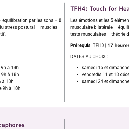
TFH4: Touch for He
équilibration par les sons – 8
Les émotions et les 5 élément
 du stress postural – muscles
musculaire bilatérale – équi
tif.
tests musculaires – théorie 
17 heure
Prérequis
: TFH3 |
DATES AU CHOIX :
 9h à 18h
samedi 16 et dimanche
e 9h à 18h
vendredis 11 et 18 déc
h à 18h
samedi 24 et dimanche 
e 9h à 18h
taphores