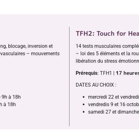
TFH2: Touch for He
ng, blocage, inversion et
14 tests musculaires complém
o-vasculaires – mouvements
– loi des 5 éléments et la rou
libération du stress émotionn
17 heure
Prérequis
: TFH1 |
DATES AU CHOIX :
e 9h à 18h
mercredi 22 et vendredi
h à 18h
vendredis 9 et 16 octo
samedi 27 et dimanche 